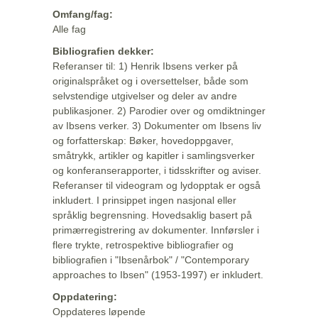
Omfang/fag:
Alle fag
Bibliografien dekker:
Referanser til: 1) Henrik Ibsens verker på
originalspråket og i oversettelser, både som
selvstendige utgivelser og deler av andre
publikasjoner. 2) Parodier over og omdiktninger
av Ibsens verker. 3) Dokumenter om Ibsens liv
og forfatterskap: Bøker, hovedoppgaver,
småtrykk, artikler og kapitler i samlingsverker
og konferanserapporter, i tidsskrifter og aviser.
Referanser til videogram og lydopptak er også
inkludert. I prinsippet ingen nasjonal eller
språklig begrensning. Hovedsaklig basert på
primærregistrering av dokumenter. Innførsler i
flere trykte, retrospektive bibliografier og
bibliografien i "Ibsenårbok" / "Contemporary
approaches to Ibsen" (1953-1997) er inkludert.
Oppdatering:
Oppdateres løpende