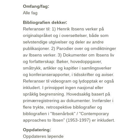
Omfang/fag:
Alle fag
Bibliografien dekker:
Referanser til: 1) Henrik Ibsens verker på
originalspråket og i oversettelser, både som
selvstendige utgivelser og deler av andre
publikasjoner. 2) Parodier over og omdiktninger
av Ibsens verker. 3) Dokumenter om Ibsens liv
og forfatterskap: Bøker, hovedoppgaver,
småtrykk, artikler og kapitler i samlingsverker
og konferanserapporter, i tidsskrifter og aviser.
Referanser til videogram og lydopptak er også
inkludert. I prinsippet ingen nasjonal eller
språklig begrensning. Hovedsaklig basert på
primærregistrering av dokumenter. Innførsler i
flere trykte, retrospektive bibliografier og
bibliografien i "Ibsenårbok" / "Contemporary
approaches to Ibsen" (1953-1997) er inkludert.
Oppdatering:
Oppdateres løpende