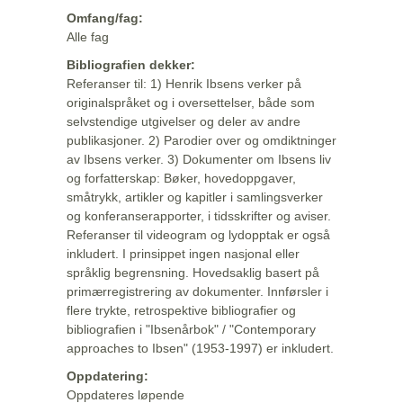
Omfang/fag:
Alle fag
Bibliografien dekker:
Referanser til: 1) Henrik Ibsens verker på
originalspråket og i oversettelser, både som
selvstendige utgivelser og deler av andre
publikasjoner. 2) Parodier over og omdiktninger
av Ibsens verker. 3) Dokumenter om Ibsens liv
og forfatterskap: Bøker, hovedoppgaver,
småtrykk, artikler og kapitler i samlingsverker
og konferanserapporter, i tidsskrifter og aviser.
Referanser til videogram og lydopptak er også
inkludert. I prinsippet ingen nasjonal eller
språklig begrensning. Hovedsaklig basert på
primærregistrering av dokumenter. Innførsler i
flere trykte, retrospektive bibliografier og
bibliografien i "Ibsenårbok" / "Contemporary
approaches to Ibsen" (1953-1997) er inkludert.
Oppdatering:
Oppdateres løpende