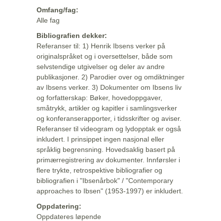
Omfang/fag:
Alle fag
Bibliografien dekker:
Referanser til: 1) Henrik Ibsens verker på
originalspråket og i oversettelser, både som
selvstendige utgivelser og deler av andre
publikasjoner. 2) Parodier over og omdiktninger
av Ibsens verker. 3) Dokumenter om Ibsens liv
og forfatterskap: Bøker, hovedoppgaver,
småtrykk, artikler og kapitler i samlingsverker
og konferanserapporter, i tidsskrifter og aviser.
Referanser til videogram og lydopptak er også
inkludert. I prinsippet ingen nasjonal eller
språklig begrensning. Hovedsaklig basert på
primærregistrering av dokumenter. Innførsler i
flere trykte, retrospektive bibliografier og
bibliografien i "Ibsenårbok" / "Contemporary
approaches to Ibsen" (1953-1997) er inkludert.
Oppdatering:
Oppdateres løpende