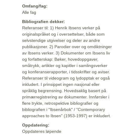
Omfang/fag:
Alle fag
Bibliografien dekker:
Referanser til: 1) Henrik Ibsens verker på
originalspråket og i oversettelser, både som
selvstendige utgivelser og deler av andre
publikasjoner. 2) Parodier over og omdiktninger
av Ibsens verker. 3) Dokumenter om Ibsens liv
og forfatterskap: Bøker, hovedoppgaver,
småtrykk, artikler og kapitler i samlingsverker
og konferanserapporter, i tidsskrifter og aviser.
Referanser til videogram og lydopptak er også
inkludert. I prinsippet ingen nasjonal eller
språklig begrensning. Hovedsaklig basert på
primærregistrering av dokumenter. Innførsler i
flere trykte, retrospektive bibliografier og
bibliografien i "Ibsenårbok" / "Contemporary
approaches to Ibsen" (1953-1997) er inkludert.
Oppdatering:
Oppdateres løpende