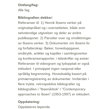
Omfang/fag:
Alle fag
Bibliografien dekker:
Referanser til: 1) Henrik Ibsens verker på
originalspråket og i oversettelser, både som
selvstendige utgivelser og deler av andre
publikasjoner. 2) Parodier over og omdiktninger
av Ibsens verker. 3) Dokumenter om Ibsens liv
og forfatterskap: Bøker, hovedoppgaver,
småtrykk, artikler og kapitler i samlingsverker
og konferanserapporter, i tidsskrifter og aviser.
Referanser til videogram og lydopptak er også
inkludert. I prinsippet ingen nasjonal eller
språklig begrensning. Hovedsaklig basert på
primærregistrering av dokumenter. Innførsler i
flere trykte, retrospektive bibliografier og
bibliografien i "Ibsenårbok" / "Contemporary
approaches to Ibsen" (1953-1997) er inkludert.
Oppdatering:
Oppdateres løpende