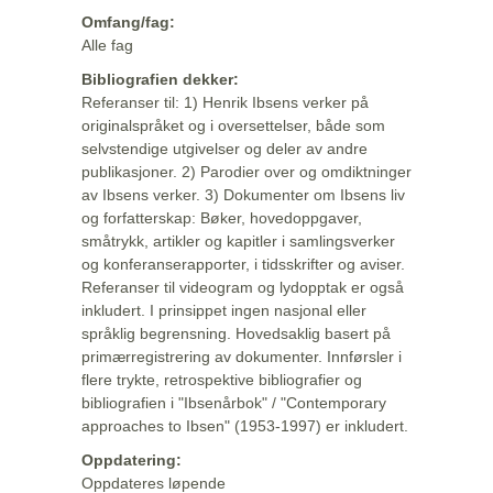
Omfang/fag:
Alle fag
Bibliografien dekker:
Referanser til: 1) Henrik Ibsens verker på
originalspråket og i oversettelser, både som
selvstendige utgivelser og deler av andre
publikasjoner. 2) Parodier over og omdiktninger
av Ibsens verker. 3) Dokumenter om Ibsens liv
og forfatterskap: Bøker, hovedoppgaver,
småtrykk, artikler og kapitler i samlingsverker
og konferanserapporter, i tidsskrifter og aviser.
Referanser til videogram og lydopptak er også
inkludert. I prinsippet ingen nasjonal eller
språklig begrensning. Hovedsaklig basert på
primærregistrering av dokumenter. Innførsler i
flere trykte, retrospektive bibliografier og
bibliografien i "Ibsenårbok" / "Contemporary
approaches to Ibsen" (1953-1997) er inkludert.
Oppdatering:
Oppdateres løpende