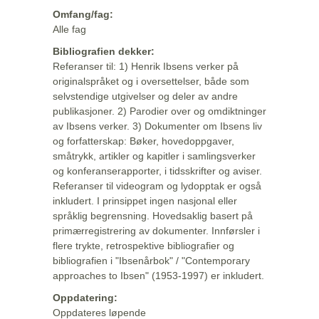
Omfang/fag:
Alle fag
Bibliografien dekker:
Referanser til: 1) Henrik Ibsens verker på
originalspråket og i oversettelser, både som
selvstendige utgivelser og deler av andre
publikasjoner. 2) Parodier over og omdiktninger
av Ibsens verker. 3) Dokumenter om Ibsens liv
og forfatterskap: Bøker, hovedoppgaver,
småtrykk, artikler og kapitler i samlingsverker
og konferanserapporter, i tidsskrifter og aviser.
Referanser til videogram og lydopptak er også
inkludert. I prinsippet ingen nasjonal eller
språklig begrensning. Hovedsaklig basert på
primærregistrering av dokumenter. Innførsler i
flere trykte, retrospektive bibliografier og
bibliografien i "Ibsenårbok" / "Contemporary
approaches to Ibsen" (1953-1997) er inkludert.
Oppdatering:
Oppdateres løpende