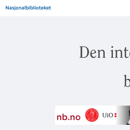
Den int
b