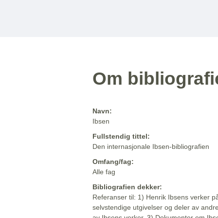
Om bibliograf
Navn:
Ibsen
Fullstendig tittel:
Den internasjonale Ibsen-bibliografien
Omfang/fag:
Alle fag
Bibliografien dekker:
Referanser til: 1) Henrik Ibsens verker p
selvstendige utgivelser og deler av andr
av Ibsens verker. 3) Dokumenter om Ibse