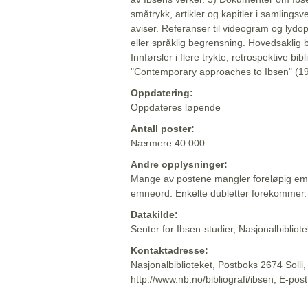
småtrykk, artikler og kapitler i samlingsv
aviser. Referanser til videogram og lydop
eller språklig begrensning. Hovedsaklig 
Innførsler i flere trykte, retrospektive bib
"Contemporary approaches to Ibsen" (19
Oppdatering:
Oppdateres løpende
Antall poster:
Nærmere 40 000
Andre opplysninger:
Mange av postene mangler foreløpig emn
emneord. Enkelte dubletter forekommer.
Datakilde:
Senter for Ibsen-studier, Nasjonalbiblio
Kontaktadresse:
Nasjonalbiblioteket, Postboks 2674 Solli
http://www.nb.no/bibliografi/ibsen, E-pos
Beskrivelsen sist oppdatert: 2022-06-20