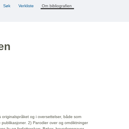
Søk
Verkliste
Om bibliografien
ien
å originalspråket og i oversettelser, både som
e publikasjoner. 2) Parodier over og omdiktninger
ns liv og forfatterskap: Bøker, hovedoppgaver,