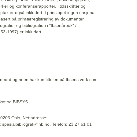
erker og konferanserapporter, i tidsskrifter og
ptak er også inkludert. I prinsippet ingen nasjonal
basert på primærregistrering av dokumenter.
liografier og bibliografien i "Ibsenårbok" /
53-1997) er inkludert.
eord og noen har kun tittelen på Ibsens verk som
teket og BIBSYS
, 0203 Oslo, Nettadresse:
t: spesialbibliografi@nb.no, Telefon: 23 27 61 01
 09:45:34