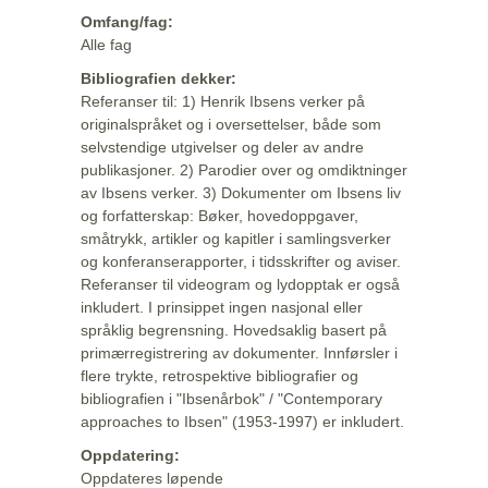
Omfang/fag:
Alle fag
Bibliografien dekker:
Referanser til: 1) Henrik Ibsens verker på
originalspråket og i oversettelser, både som
selvstendige utgivelser og deler av andre
publikasjoner. 2) Parodier over og omdiktninger
av Ibsens verker. 3) Dokumenter om Ibsens liv
og forfatterskap: Bøker, hovedoppgaver,
småtrykk, artikler og kapitler i samlingsverker
og konferanserapporter, i tidsskrifter og aviser.
Referanser til videogram og lydopptak er også
inkludert. I prinsippet ingen nasjonal eller
språklig begrensning. Hovedsaklig basert på
primærregistrering av dokumenter. Innførsler i
flere trykte, retrospektive bibliografier og
bibliografien i "Ibsenårbok" / "Contemporary
approaches to Ibsen" (1953-1997) er inkludert.
Oppdatering:
Oppdateres løpende