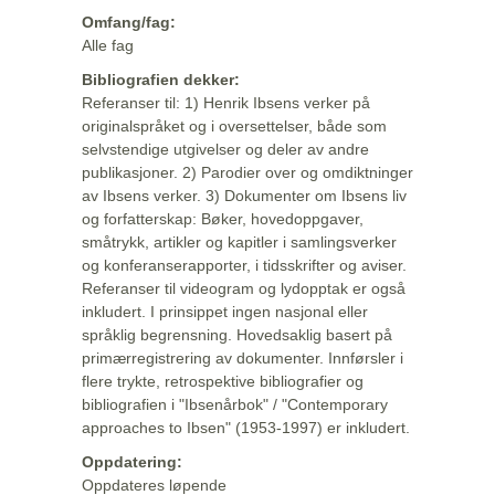
Omfang/fag:
Alle fag
Bibliografien dekker:
Referanser til: 1) Henrik Ibsens verker på
originalspråket og i oversettelser, både som
selvstendige utgivelser og deler av andre
publikasjoner. 2) Parodier over og omdiktninger
av Ibsens verker. 3) Dokumenter om Ibsens liv
og forfatterskap: Bøker, hovedoppgaver,
småtrykk, artikler og kapitler i samlingsverker
og konferanserapporter, i tidsskrifter og aviser.
Referanser til videogram og lydopptak er også
inkludert. I prinsippet ingen nasjonal eller
språklig begrensning. Hovedsaklig basert på
primærregistrering av dokumenter. Innførsler i
flere trykte, retrospektive bibliografier og
bibliografien i "Ibsenårbok" / "Contemporary
approaches to Ibsen" (1953-1997) er inkludert.
Oppdatering:
Oppdateres løpende