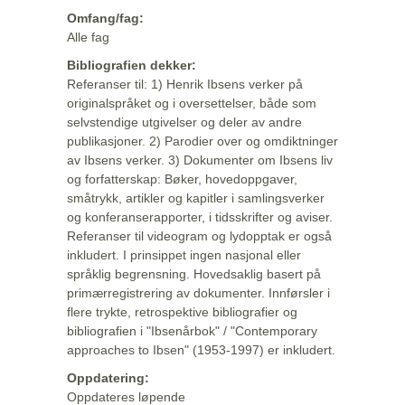
Omfang/fag:
Alle fag
Bibliografien dekker:
Referanser til: 1) Henrik Ibsens verker på
originalspråket og i oversettelser, både som
selvstendige utgivelser og deler av andre
publikasjoner. 2) Parodier over og omdiktninger
av Ibsens verker. 3) Dokumenter om Ibsens liv
og forfatterskap: Bøker, hovedoppgaver,
småtrykk, artikler og kapitler i samlingsverker
og konferanserapporter, i tidsskrifter og aviser.
Referanser til videogram og lydopptak er også
inkludert. I prinsippet ingen nasjonal eller
språklig begrensning. Hovedsaklig basert på
primærregistrering av dokumenter. Innførsler i
flere trykte, retrospektive bibliografier og
bibliografien i "Ibsenårbok" / "Contemporary
approaches to Ibsen" (1953-1997) er inkludert.
Oppdatering:
Oppdateres løpende