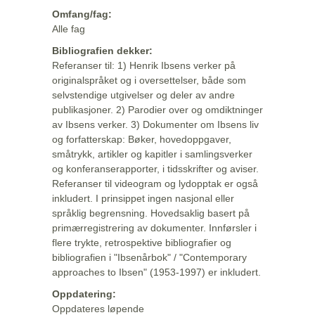
Omfang/fag:
Alle fag
Bibliografien dekker:
Referanser til: 1) Henrik Ibsens verker på
originalspråket og i oversettelser, både som
selvstendige utgivelser og deler av andre
publikasjoner. 2) Parodier over og omdiktninger
av Ibsens verker. 3) Dokumenter om Ibsens liv
og forfatterskap: Bøker, hovedoppgaver,
småtrykk, artikler og kapitler i samlingsverker
og konferanserapporter, i tidsskrifter og aviser.
Referanser til videogram og lydopptak er også
inkludert. I prinsippet ingen nasjonal eller
språklig begrensning. Hovedsaklig basert på
primærregistrering av dokumenter. Innførsler i
flere trykte, retrospektive bibliografier og
bibliografien i "Ibsenårbok" / "Contemporary
approaches to Ibsen" (1953-1997) er inkludert.
Oppdatering:
Oppdateres løpende