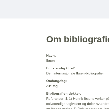
Om bibliograf
Navn:
Ibsen
Fullstendig tittel:
Den internasjonale Ibsen-bibliografien
Omfang/fag:
Alle fag
Bibliografien dekker:
Referanser til: 1) Henrik Ibsens verker p
selvstendige utgivelser og deler av andr
av Ibsens verker. 3) Dokumenter om Ibse