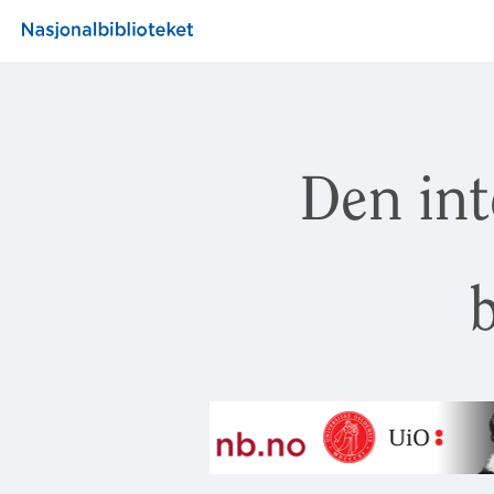
Den int
b