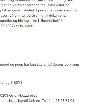
erker og konferanserapporter, i tidsskrifter og
ptak er også inkludert. I prinsippet ingen nasjonal
basert på primærregistrering av dokumenter.
liografier og bibliografien i "Ibsenårbok" /
53-1997) er inkludert.
eord og noen har kun tittelen på Ibsens verk som
teket og BIBSYS
, 0203 Oslo, Nettadresse:
t: spesialbibliografi@nb.no, Telefon: 23 27 61 01
 09:45:34