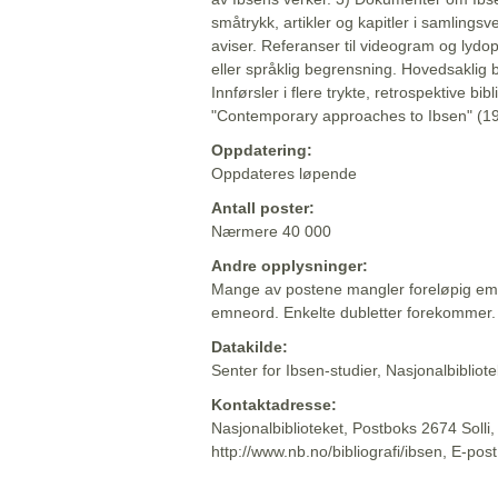
småtrykk, artikler og kapitler i samlingsv
aviser. Referanser til videogram og lydop
eller språklig begrensning. Hovedsaklig 
Innførsler i flere trykte, retrospektive bib
"Contemporary approaches to Ibsen" (19
Oppdatering:
Oppdateres løpende
Antall poster:
Nærmere 40 000
Andre opplysninger:
Mange av postene mangler foreløpig emn
emneord. Enkelte dubletter forekommer.
Datakilde:
Senter for Ibsen-studier, Nasjonalbiblio
Kontaktadresse:
Nasjonalbiblioteket, Postboks 2674 Solli
http://www.nb.no/bibliografi/ibsen, E-pos
Beskrivelsen sist oppdatert: 2022-06-20