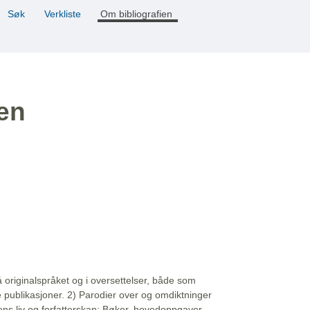
Søk
Verkliste
Om bibliografien
ien
å originalspråket og i oversettelser, både som
e publikasjoner. 2) Parodier over og omdiktninger
ns liv og forfatterskap: Bøker, hovedoppgaver,