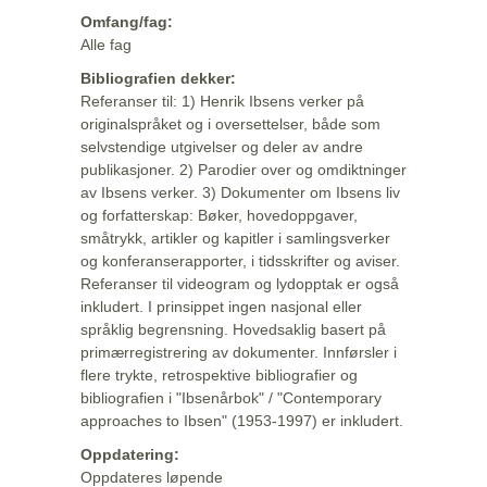
Omfang/fag:
Alle fag
Bibliografien dekker:
Referanser til: 1) Henrik Ibsens verker på
originalspråket og i oversettelser, både som
selvstendige utgivelser og deler av andre
publikasjoner. 2) Parodier over og omdiktninger
av Ibsens verker. 3) Dokumenter om Ibsens liv
og forfatterskap: Bøker, hovedoppgaver,
småtrykk, artikler og kapitler i samlingsverker
og konferanserapporter, i tidsskrifter og aviser.
Referanser til videogram og lydopptak er også
inkludert. I prinsippet ingen nasjonal eller
språklig begrensning. Hovedsaklig basert på
primærregistrering av dokumenter. Innførsler i
flere trykte, retrospektive bibliografier og
bibliografien i "Ibsenårbok" / "Contemporary
approaches to Ibsen" (1953-1997) er inkludert.
Oppdatering:
Oppdateres løpende