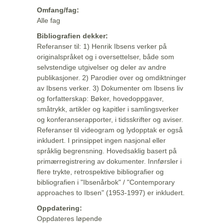
Omfang/fag:
Alle fag
Bibliografien dekker:
Referanser til: 1) Henrik Ibsens verker på
originalspråket og i oversettelser, både som
selvstendige utgivelser og deler av andre
publikasjoner. 2) Parodier over og omdiktninger
av Ibsens verker. 3) Dokumenter om Ibsens liv
og forfatterskap: Bøker, hovedoppgaver,
småtrykk, artikler og kapitler i samlingsverker
og konferanserapporter, i tidsskrifter og aviser.
Referanser til videogram og lydopptak er også
inkludert. I prinsippet ingen nasjonal eller
språklig begrensning. Hovedsaklig basert på
primærregistrering av dokumenter. Innførsler i
flere trykte, retrospektive bibliografier og
bibliografien i "Ibsenårbok" / "Contemporary
approaches to Ibsen" (1953-1997) er inkludert.
Oppdatering:
Oppdateres løpende