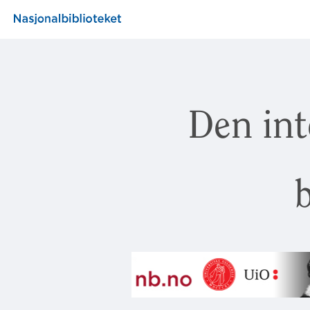
Den int
b