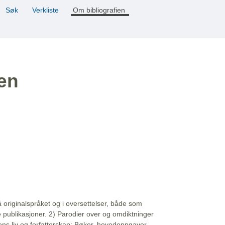
Søk
Verkliste
Om bibliografien
ien
å originalspråket og i oversettelser, både som
e publikasjoner. 2) Parodier over og omdiktninger
ns liv og forfatterskap: Bøker, hovedoppgaver,