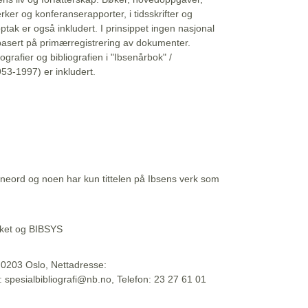
erker og konferanserapporter, i tidsskrifter og
ptak er også inkludert. I prinsippet ingen nasjonal
basert på primærregistrering av dokumenter.
liografier og bibliografien i "Ibsenårbok" /
53-1997) er inkludert.
eord og noen har kun tittelen på Ibsens verk som
teket og BIBSYS
, 0203 Oslo, Nettadresse:
t: spesialbibliografi@nb.no, Telefon: 23 27 61 01
 09:45:34