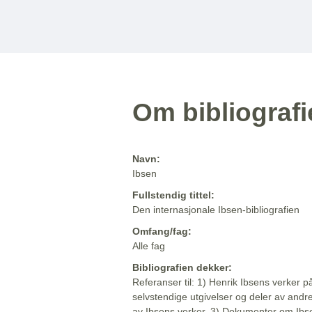
Om bibliograf
Navn:
Ibsen
Fullstendig tittel:
Den internasjonale Ibsen-bibliografien
Omfang/fag:
Alle fag
Bibliografien dekker:
Referanser til: 1) Henrik Ibsens verker p
selvstendige utgivelser og deler av andr
av Ibsens verker. 3) Dokumenter om Ibse