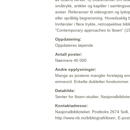
småtrykk, artikler og kapitler i samlingsv
aviser. Referanser til videogram og lydop
eller språklig begrensning. Hovedsaklig 
Innførsler i flere trykte, retrospektive bib
"Contemporary approaches to Ibsen" (19
Oppdatering:
Oppdateres løpende
Antall poster:
Nærmere 40 000
Andre opplysninger:
Mange av postene mangler foreløpig emn
emneord. Enkelte dubletter forekommer.
Datakilde:
Senter for Ibsen-studier, Nasjonalbiblio
Kontaktadresse:
Nasjonalbiblioteket, Postboks 2674 Solli
http://www.nb.no/bibliografi/ibsen, E-pos
Beskrivelsen sist oppdatert: 2022-06-20