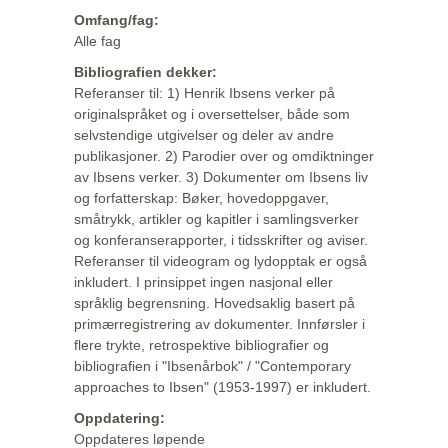
Omfang/fag:
Alle fag
Bibliografien dekker:
Referanser til: 1) Henrik Ibsens verker på
originalspråket og i oversettelser, både som
selvstendige utgivelser og deler av andre
publikasjoner. 2) Parodier over og omdiktninger
av Ibsens verker. 3) Dokumenter om Ibsens liv
og forfatterskap: Bøker, hovedoppgaver,
småtrykk, artikler og kapitler i samlingsverker
og konferanserapporter, i tidsskrifter og aviser.
Referanser til videogram og lydopptak er også
inkludert. I prinsippet ingen nasjonal eller
språklig begrensning. Hovedsaklig basert på
primærregistrering av dokumenter. Innførsler i
flere trykte, retrospektive bibliografier og
bibliografien i "Ibsenårbok" / "Contemporary
approaches to Ibsen" (1953-1997) er inkludert.
Oppdatering:
Oppdateres løpende