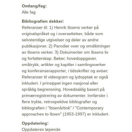
Omfang/fag:
Alle fag
Bibliografien dekker:
Referanser til: 1) Henrik Ibsens verker på
originalspråket og i oversettelser, både som
selvstendige utgivelser og deler av andre
publikasjoner. 2) Parodier over og omdiktninger
av Ibsens verker. 3) Dokumenter om Ibsens liv
og forfatterskap: Bøker, hovedoppgaver,
småtrykk, artikler og kapitler i samlingsverker
og konferanserapporter, i tidsskrifter og aviser.
Referanser til videogram og lydopptak er også
inkludert. I prinsippet ingen nasjonal eller
språklig begrensning. Hovedsaklig basert på
primærregistrering av dokumenter. Innførsler i
flere trykte, retrospektive bibliografier og
bibliografien i "Ibsenårbok" / "Contemporary
approaches to Ibsen" (1953-1997) er inkludert.
Oppdatering:
Oppdateres løpende