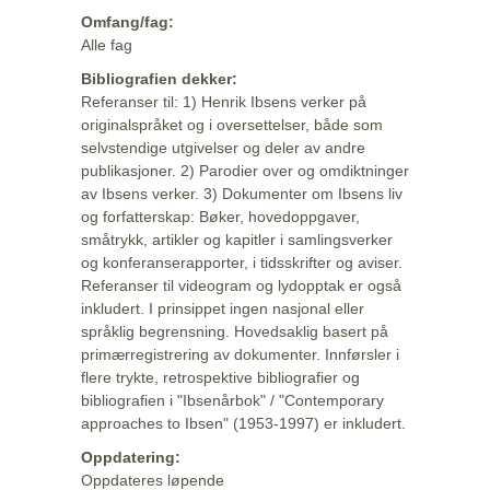
Omfang/fag:
Alle fag
Bibliografien dekker:
Referanser til: 1) Henrik Ibsens verker på
originalspråket og i oversettelser, både som
selvstendige utgivelser og deler av andre
publikasjoner. 2) Parodier over og omdiktninger
av Ibsens verker. 3) Dokumenter om Ibsens liv
og forfatterskap: Bøker, hovedoppgaver,
småtrykk, artikler og kapitler i samlingsverker
og konferanserapporter, i tidsskrifter og aviser.
Referanser til videogram og lydopptak er også
inkludert. I prinsippet ingen nasjonal eller
språklig begrensning. Hovedsaklig basert på
primærregistrering av dokumenter. Innførsler i
flere trykte, retrospektive bibliografier og
bibliografien i "Ibsenårbok" / "Contemporary
approaches to Ibsen" (1953-1997) er inkludert.
Oppdatering:
Oppdateres løpende