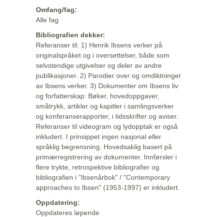
Omfang/fag:
Alle fag
Bibliografien dekker:
Referanser til: 1) Henrik Ibsens verker på
originalspråket og i oversettelser, både som
selvstendige utgivelser og deler av andre
publikasjoner. 2) Parodier over og omdiktninger
av Ibsens verker. 3) Dokumenter om Ibsens liv
og forfatterskap: Bøker, hovedoppgaver,
småtrykk, artikler og kapitler i samlingsverker
og konferanserapporter, i tidsskrifter og aviser.
Referanser til videogram og lydopptak er også
inkludert. I prinsippet ingen nasjonal eller
språklig begrensning. Hovedsaklig basert på
primærregistrering av dokumenter. Innførsler i
flere trykte, retrospektive bibliografier og
bibliografien i "Ibsenårbok" / "Contemporary
approaches to Ibsen" (1953-1997) er inkludert.
Oppdatering:
Oppdateres løpende