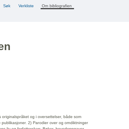
Søk
Verkliste
Om bibliografien
ien
å originalspråket og i oversettelser, både som
e publikasjoner. 2) Parodier over og omdiktninger
ns liv og forfatterskap: Bøker, hovedoppgaver,