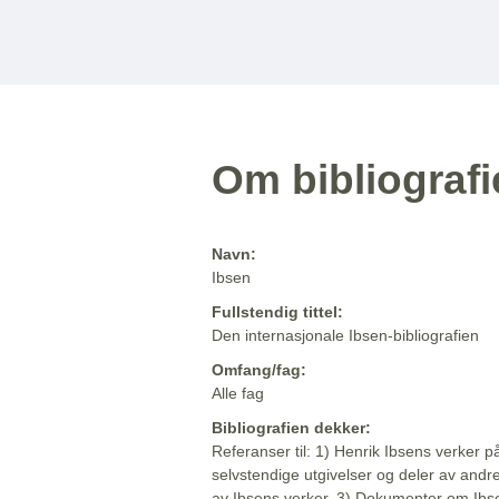
Om bibliograf
Navn:
Ibsen
Fullstendig tittel:
Den internasjonale Ibsen-bibliografien
Omfang/fag:
Alle fag
Bibliografien dekker:
Referanser til: 1) Henrik Ibsens verker p
selvstendige utgivelser og deler av andr
av Ibsens verker. 3) Dokumenter om Ibse