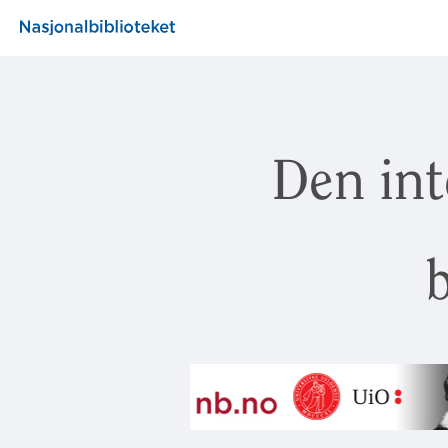
Den int
b