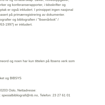
erker og konferanserapporter, i tidsskrifter og
ptak er også inkludert. I prinsippet ingen nasjonal
basert på primærregistrering av dokumenter.
liografier og bibliografien i "Ibsenårbok" /
53-1997) er inkludert.
eord og noen har kun tittelen på Ibsens verk som
teket og BIBSYS
, 0203 Oslo, Nettadresse:
t: spesialbibliografi@nb.no, Telefon: 23 27 61 01
 09:45:34