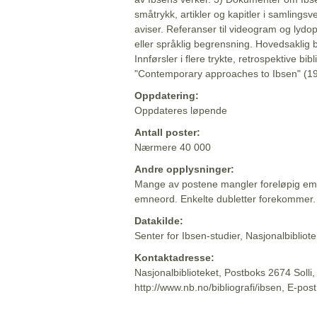
småtrykk, artikler og kapitler i samlingsv
aviser. Referanser til videogram og lydop
eller språklig begrensning. Hovedsaklig 
Innførsler i flere trykte, retrospektive bib
"Contemporary approaches to Ibsen" (19
Oppdatering:
Oppdateres løpende
Antall poster:
Nærmere 40 000
Andre opplysninger:
Mange av postene mangler foreløpig emn
emneord. Enkelte dubletter forekommer.
Datakilde:
Senter for Ibsen-studier, Nasjonalbiblio
Kontaktadresse:
Nasjonalbiblioteket, Postboks 2674 Solli
http://www.nb.no/bibliografi/ibsen, E-pos
Beskrivelsen sist oppdatert: 2022-06-20