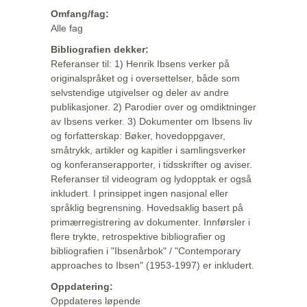
Omfang/fag:
Alle fag
Bibliografien dekker:
Referanser til: 1) Henrik Ibsens verker på
originalspråket og i oversettelser, både som
selvstendige utgivelser og deler av andre
publikasjoner. 2) Parodier over og omdiktninger
av Ibsens verker. 3) Dokumenter om Ibsens liv
og forfatterskap: Bøker, hovedoppgaver,
småtrykk, artikler og kapitler i samlingsverker
og konferanserapporter, i tidsskrifter og aviser.
Referanser til videogram og lydopptak er også
inkludert. I prinsippet ingen nasjonal eller
språklig begrensning. Hovedsaklig basert på
primærregistrering av dokumenter. Innførsler i
flere trykte, retrospektive bibliografier og
bibliografien i "Ibsenårbok" / "Contemporary
approaches to Ibsen" (1953-1997) er inkludert.
Oppdatering:
Oppdateres løpende