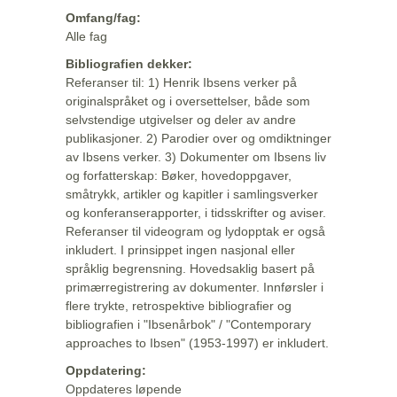
Omfang/fag:
Alle fag
Bibliografien dekker:
Referanser til: 1) Henrik Ibsens verker på
originalspråket og i oversettelser, både som
selvstendige utgivelser og deler av andre
publikasjoner. 2) Parodier over og omdiktninger
av Ibsens verker. 3) Dokumenter om Ibsens liv
og forfatterskap: Bøker, hovedoppgaver,
småtrykk, artikler og kapitler i samlingsverker
og konferanserapporter, i tidsskrifter og aviser.
Referanser til videogram og lydopptak er også
inkludert. I prinsippet ingen nasjonal eller
språklig begrensning. Hovedsaklig basert på
primærregistrering av dokumenter. Innførsler i
flere trykte, retrospektive bibliografier og
bibliografien i "Ibsenårbok" / "Contemporary
approaches to Ibsen" (1953-1997) er inkludert.
Oppdatering:
Oppdateres løpende