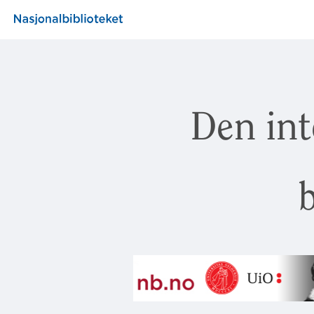
Den int
b