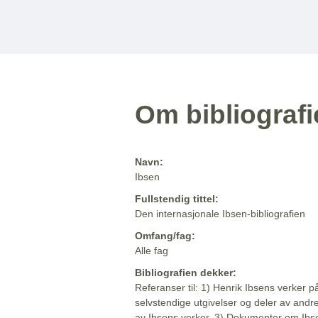
Om bibliograf
Navn:
Ibsen
Fullstendig tittel:
Den internasjonale Ibsen-bibliografien
Omfang/fag:
Alle fag
Bibliografien dekker:
Referanser til: 1) Henrik Ibsens verker p
selvstendige utgivelser og deler av andr
av Ibsens verker. 3) Dokumenter om Ibse