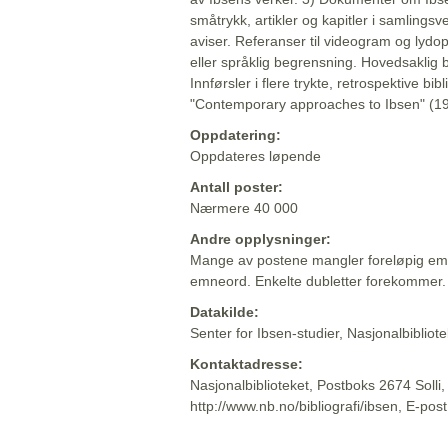
småtrykk, artikler og kapitler i samlingsv
aviser. Referanser til videogram og lydop
eller språklig begrensning. Hovedsaklig 
Innførsler i flere trykte, retrospektive bib
"Contemporary approaches to Ibsen" (19
Oppdatering:
Oppdateres løpende
Antall poster:
Nærmere 40 000
Andre opplysninger:
Mange av postene mangler foreløpig emn
emneord. Enkelte dubletter forekommer.
Datakilde:
Senter for Ibsen-studier, Nasjonalbiblio
Kontaktadresse:
Nasjonalbiblioteket, Postboks 2674 Solli
http://www.nb.no/bibliografi/ibsen, E-pos
Beskrivelsen sist oppdatert: 2022-06-20