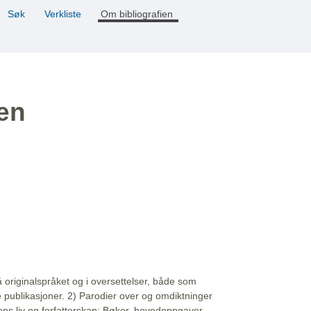
Søk
Verkliste
Om bibliografien
ien
å originalspråket og i oversettelser, både som
e publikasjoner. 2) Parodier over og omdiktninger
ns liv og forfatterskap: Bøker, hovedoppgaver,