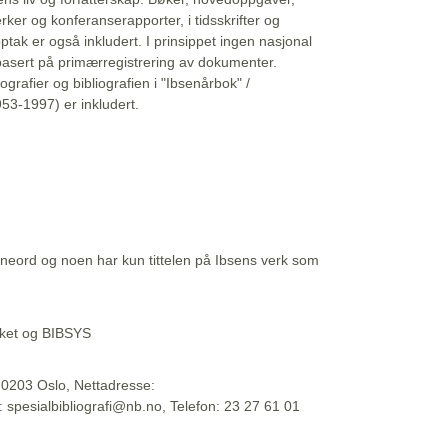
erker og konferanserapporter, i tidsskrifter og
ptak er også inkludert. I prinsippet ingen nasjonal
basert på primærregistrering av dokumenter.
liografier og bibliografien i "Ibsenårbok" /
53-1997) er inkludert.
eord og noen har kun tittelen på Ibsens verk som
teket og BIBSYS
, 0203 Oslo, Nettadresse:
t: spesialbibliografi@nb.no, Telefon: 23 27 61 01
 09:45:34