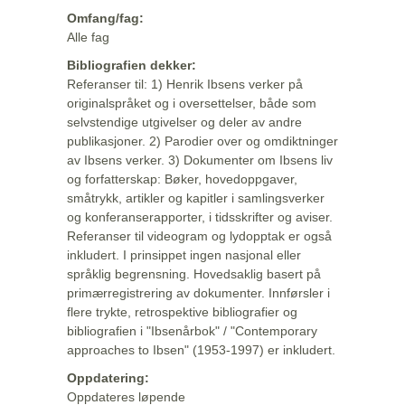
Omfang/fag:
Alle fag
Bibliografien dekker:
Referanser til: 1) Henrik Ibsens verker på
originalspråket og i oversettelser, både som
selvstendige utgivelser og deler av andre
publikasjoner. 2) Parodier over og omdiktninger
av Ibsens verker. 3) Dokumenter om Ibsens liv
og forfatterskap: Bøker, hovedoppgaver,
småtrykk, artikler og kapitler i samlingsverker
og konferanserapporter, i tidsskrifter og aviser.
Referanser til videogram og lydopptak er også
inkludert. I prinsippet ingen nasjonal eller
språklig begrensning. Hovedsaklig basert på
primærregistrering av dokumenter. Innførsler i
flere trykte, retrospektive bibliografier og
bibliografien i "Ibsenårbok" / "Contemporary
approaches to Ibsen" (1953-1997) er inkludert.
Oppdatering:
Oppdateres løpende