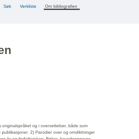
Søk
Verkliste
Om bibliografien
ien
å originalspråket og i oversettelser, både som
e publikasjoner. 2) Parodier over og omdiktninger
ns liv og forfatterskap: Bøker, hovedoppgaver,