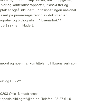
erker og konferanserapporter, i tidsskrifter og
ptak er også inkludert. I prinsippet ingen nasjonal
basert på primærregistrering av dokumenter.
liografier og bibliografien i "Ibsenårbok" /
53-1997) er inkludert.
eord og noen har kun tittelen på Ibsens verk som
teket og BIBSYS
, 0203 Oslo, Nettadresse:
t: spesialbibliografi@nb.no, Telefon: 23 27 61 01
 09:45:34