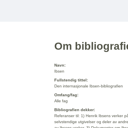
Om bibliograf
Navn:
Ibsen
Fullstendig tittel:
Den internasjonale Ibsen-bibliografien
Omfang/fag:
Alle fag
Bibliografien dekker:
Referanser til: 1) Henrik Ibsens verker p
selvstendige utgivelser og deler av andr
av Ibsens verker. 3) Dokumenter om Ibse