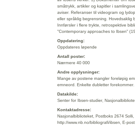
småtrykk, artikler og kapitler i samlingsv
aviser. Referanser til videogram og lydop
eller språklig begrensning. Hovedsaklig 
Innførsler i flere trykte, retrospektive bib
"Contemporary approaches to Ibsen" (19
Oppdatering:
Oppdateres løpende
Antall poster:
Nærmere 40 000
Andre opplysninger:
Mange av postene mangler foreløpig emn
emneord. Enkelte dubletter forekommer.
Datakilde:
Senter for Ibsen-studier, Nasjonalbiblio
Kontaktadresse:
Nasjonalbiblioteket, Postboks 2674 Solli
http://www.nb.no/bibliografi/ibsen, E-pos
Beskrivelsen sist oppdatert: 2022-06-20