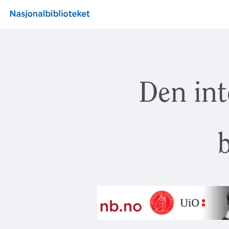
Den int
b