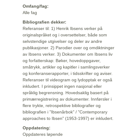
Omfang/fag:
Alle fag
Bibliografien dekker:
Referanser til: 1) Henrik Ibsens verker på
originalspråket og i oversettelser, både som
selvstendige utgivelser og deler av andre
publikasjoner. 2) Parodier over og omdiktninger
av Ibsens verker. 3) Dokumenter om Ibsens liv
og forfatterskap: Bøker, hovedoppgaver,
småtrykk, artikler og kapitler i samlingsverker
og konferanserapporter, i tidsskrifter og aviser.
Referanser til videogram og lydopptak er også
inkludert. I prinsippet ingen nasjonal eller
språklig begrensning. Hovedsaklig basert på
primærregistrering av dokumenter. Innførsler i
flere trykte, retrospektive bibliografier og
bibliografien i "Ibsenårbok" / "Contemporary
approaches to Ibsen" (1953-1997) er inkludert.
Oppdatering:
Oppdateres løpende