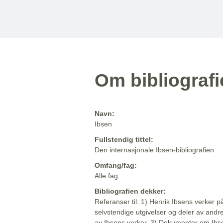
Om bibliograf
Navn:
Ibsen
Fullstendig tittel:
Den internasjonale Ibsen-bibliografien
Omfang/fag:
Alle fag
Bibliografien dekker:
Referanser til: 1) Henrik Ibsens verker p
selvstendige utgivelser og deler av andr
av Ibsens verker. 3) Dokumenter om Ibse