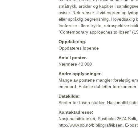
småtrykk, artikler og kapitler i samlingsv
aviser. Referanser til videogram og lydop
eller språklig begrensning. Hovedsaklig 
Innførsler i flere trykte, retrospektive bib
"Contemporary approaches to Ibsen" (19
Oppdatering:
Oppdateres løpende
Antall poster:
Nærmere 40 000
Andre opplysninger:
Mange av postene mangler foreløpig emn
emneord. Enkelte dubletter forekommer.
Datakilde:
Senter for Ibsen-studier, Nasjonalbiblio
Kontaktadresse:
Nasjonalbiblioteket, Postboks 2674 Solli
http://www.nb.no/bibliografi/ibsen, E-pos
Beskrivelsen sist oppdatert: 2022-06-20