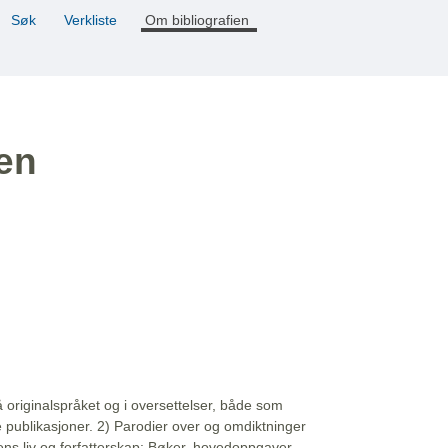
Søk
Verkliste
Om bibliografien
ien
å originalspråket og i oversettelser, både som
e publikasjoner. 2) Parodier over og omdiktninger
ns liv og forfatterskap: Bøker, hovedoppgaver,