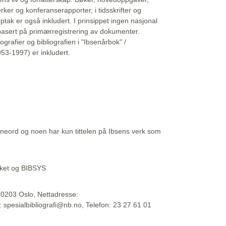
erker og konferanserapporter, i tidsskrifter og
ptak er også inkludert. I prinsippet ingen nasjonal
basert på primærregistrering av dokumenter.
liografier og bibliografien i "Ibsenårbok" /
53-1997) er inkludert.
eord og noen har kun tittelen på Ibsens verk som
teket og BIBSYS
, 0203 Oslo, Nettadresse:
t: spesialbibliografi@nb.no, Telefon: 23 27 61 01
 09:45:34