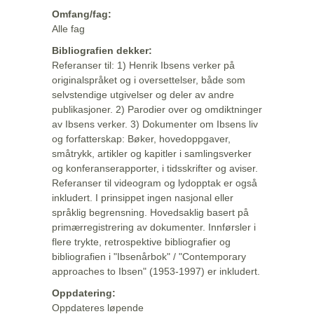
Omfang/fag:
Alle fag
Bibliografien dekker:
Referanser til: 1) Henrik Ibsens verker på
originalspråket og i oversettelser, både som
selvstendige utgivelser og deler av andre
publikasjoner. 2) Parodier over og omdiktninger
av Ibsens verker. 3) Dokumenter om Ibsens liv
og forfatterskap: Bøker, hovedoppgaver,
småtrykk, artikler og kapitler i samlingsverker
og konferanserapporter, i tidsskrifter og aviser.
Referanser til videogram og lydopptak er også
inkludert. I prinsippet ingen nasjonal eller
språklig begrensning. Hovedsaklig basert på
primærregistrering av dokumenter. Innførsler i
flere trykte, retrospektive bibliografier og
bibliografien i "Ibsenårbok" / "Contemporary
approaches to Ibsen" (1953-1997) er inkludert.
Oppdatering:
Oppdateres løpende