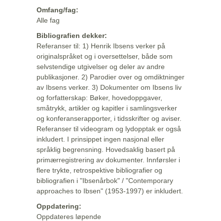
Omfang/fag:
Alle fag
Bibliografien dekker:
Referanser til: 1) Henrik Ibsens verker på
originalspråket og i oversettelser, både som
selvstendige utgivelser og deler av andre
publikasjoner. 2) Parodier over og omdiktninger
av Ibsens verker. 3) Dokumenter om Ibsens liv
og forfatterskap: Bøker, hovedoppgaver,
småtrykk, artikler og kapitler i samlingsverker
og konferanserapporter, i tidsskrifter og aviser.
Referanser til videogram og lydopptak er også
inkludert. I prinsippet ingen nasjonal eller
språklig begrensning. Hovedsaklig basert på
primærregistrering av dokumenter. Innførsler i
flere trykte, retrospektive bibliografier og
bibliografien i "Ibsenårbok" / "Contemporary
approaches to Ibsen" (1953-1997) er inkludert.
Oppdatering:
Oppdateres løpende