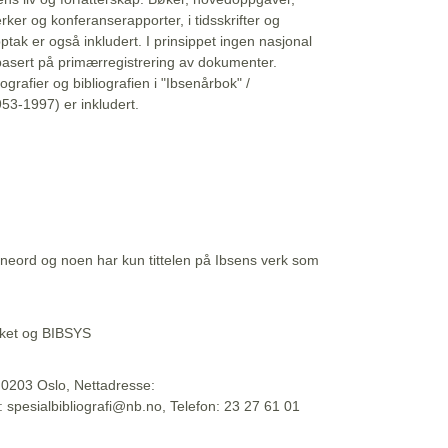
erker og konferanserapporter, i tidsskrifter og
ptak er også inkludert. I prinsippet ingen nasjonal
basert på primærregistrering av dokumenter.
liografier og bibliografien i "Ibsenårbok" /
53-1997) er inkludert.
eord og noen har kun tittelen på Ibsens verk som
teket og BIBSYS
, 0203 Oslo, Nettadresse:
t: spesialbibliografi@nb.no, Telefon: 23 27 61 01
 09:45:34