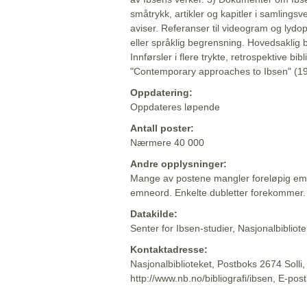
småtrykk, artikler og kapitler i samlingsv
aviser. Referanser til videogram og lydop
eller språklig begrensning. Hovedsaklig 
Innførsler i flere trykte, retrospektive bib
"Contemporary approaches to Ibsen" (19
Oppdatering:
Oppdateres løpende
Antall poster:
Nærmere 40 000
Andre opplysninger:
Mange av postene mangler foreløpig emn
emneord. Enkelte dubletter forekommer.
Datakilde:
Senter for Ibsen-studier, Nasjonalbiblio
Kontaktadresse:
Nasjonalbiblioteket, Postboks 2674 Solli
http://www.nb.no/bibliografi/ibsen, E-pos
Beskrivelsen sist oppdatert: 2022-06-20