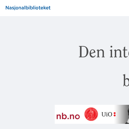
Den int
b