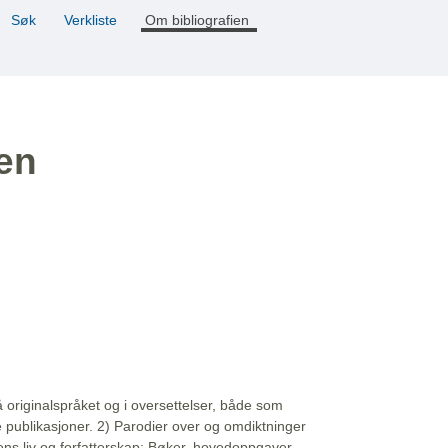
Søk
Verkliste
Om bibliografien
ien
å originalspråket og i oversettelser, både som
e publikasjoner. 2) Parodier over og omdiktninger
ns liv og forfatterskap: Bøker, hovedoppgaver,