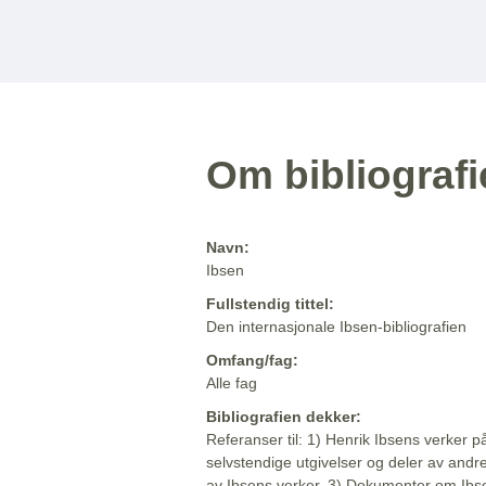
Om bibliograf
Navn:
Ibsen
Fullstendig tittel:
Den internasjonale Ibsen-bibliografien
Omfang/fag:
Alle fag
Bibliografien dekker:
Referanser til: 1) Henrik Ibsens verker p
selvstendige utgivelser og deler av andr
av Ibsens verker. 3) Dokumenter om Ibse