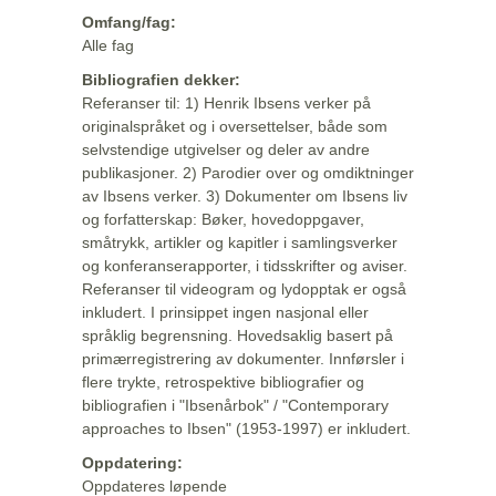
Omfang/fag:
Alle fag
Bibliografien dekker:
Referanser til: 1) Henrik Ibsens verker på
originalspråket og i oversettelser, både som
selvstendige utgivelser og deler av andre
publikasjoner. 2) Parodier over og omdiktninger
av Ibsens verker. 3) Dokumenter om Ibsens liv
og forfatterskap: Bøker, hovedoppgaver,
småtrykk, artikler og kapitler i samlingsverker
og konferanserapporter, i tidsskrifter og aviser.
Referanser til videogram og lydopptak er også
inkludert. I prinsippet ingen nasjonal eller
språklig begrensning. Hovedsaklig basert på
primærregistrering av dokumenter. Innførsler i
flere trykte, retrospektive bibliografier og
bibliografien i "Ibsenårbok" / "Contemporary
approaches to Ibsen" (1953-1997) er inkludert.
Oppdatering:
Oppdateres løpende