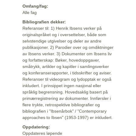
Omfang/fag:
Alle fag
Bibliografien dekker:
Referanser til: 1) Henrik Ibsens verker på
originalspråket og i oversettelser, både som
selvstendige utgivelser og deler av andre
publikasjoner. 2) Parodier over og omdiktninger
av Ibsens verker. 3) Dokumenter om Ibsens liv
og forfatterskap: Bøker, hovedoppgaver,
småtrykk, artikler og kapitler i samlingsverker
og konferanserapporter, i tidsskrifter og aviser.
Referanser til videogram og lydopptak er også
inkludert. I prinsippet ingen nasjonal eller
språklig begrensning. Hovedsaklig basert på
primærregistrering av dokumenter. Innførsler i
flere trykte, retrospektive bibliografier og
bibliografien i "Ibsenårbok" / "Contemporary
approaches to Ibsen" (1953-1997) er inkludert.
Oppdatering:
Oppdateres løpende