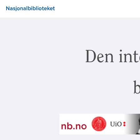
Den int
b