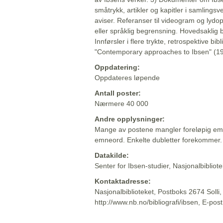
småtrykk, artikler og kapitler i samlingsv
aviser. Referanser til videogram og lydop
eller språklig begrensning. Hovedsaklig 
Innførsler i flere trykte, retrospektive bib
"Contemporary approaches to Ibsen" (19
Oppdatering:
Oppdateres løpende
Antall poster:
Nærmere 40 000
Andre opplysninger:
Mange av postene mangler foreløpig emn
emneord. Enkelte dubletter forekommer.
Datakilde:
Senter for Ibsen-studier, Nasjonalbiblio
Kontaktadresse:
Nasjonalbiblioteket, Postboks 2674 Solli
http://www.nb.no/bibliografi/ibsen, E-pos
Beskrivelsen sist oppdatert: 2022-06-20