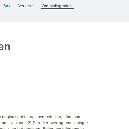
Søk
Verkliste
Om bibliografien
ien
å originalspråket og i oversettelser, både som
e publikasjoner. 2) Parodier over og omdiktninger
ns liv og forfatterskap: Bøker, hovedoppgaver,