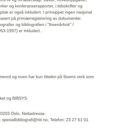
erker og konferanserapporter, i tidsskrifter og
ptak er også inkludert. I prinsippet ingen nasjonal
basert på primærregistrering av dokumenter.
liografier og bibliografien i "Ibsenårbok" /
53-1997) er inkludert.
eord og noen har kun tittelen på Ibsens verk som
teket og BIBSYS
, 0203 Oslo, Nettadresse:
t: spesialbibliografi@nb.no, Telefon: 23 27 61 01
 09:45:34