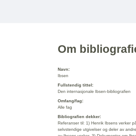
Om bibliograf
Navn:
Ibsen
Fullstendig tittel:
Den internasjonale Ibsen-bibliografien
Omfang/fag:
Alle fag
Bibliografien dekker:
Referanser til: 1) Henrik Ibsens verker p
selvstendige utgivelser og deler av andr
av Ibsens verker. 3) Dokumenter om Ibse