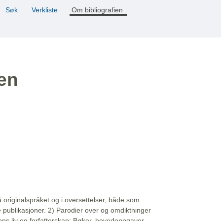
Søk
Verkliste
Om bibliografien
ien
å originalspråket og i oversettelser, både som
e publikasjoner. 2) Parodier over og omdiktninger
ns liv og forfatterskap: Bøker, hovedoppgaver,