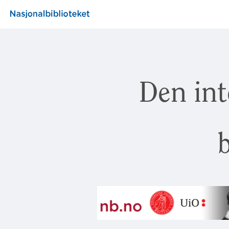
Den int
b