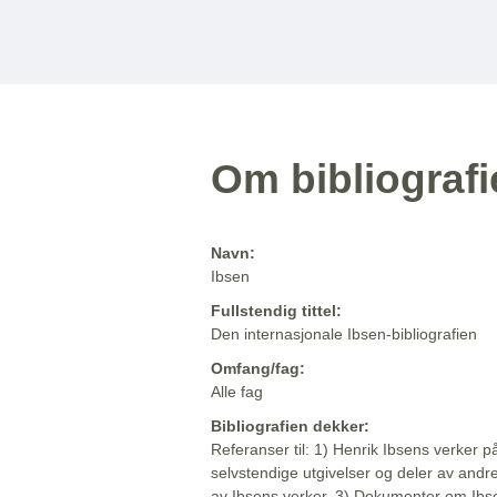
Om bibliograf
Navn:
Ibsen
Fullstendig tittel:
Den internasjonale Ibsen-bibliografien
Omfang/fag:
Alle fag
Bibliografien dekker:
Referanser til: 1) Henrik Ibsens verker p
selvstendige utgivelser og deler av andr
av Ibsens verker. 3) Dokumenter om Ibse