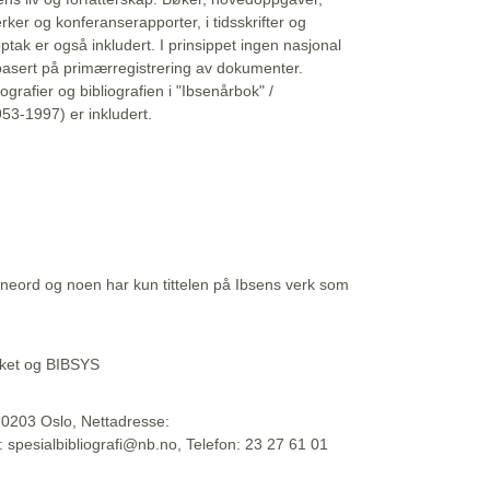
erker og konferanserapporter, i tidsskrifter og
ptak er også inkludert. I prinsippet ingen nasjonal
basert på primærregistrering av dokumenter.
liografier og bibliografien i "Ibsenårbok" /
53-1997) er inkludert.
eord og noen har kun tittelen på Ibsens verk som
teket og BIBSYS
, 0203 Oslo, Nettadresse:
t: spesialbibliografi@nb.no, Telefon: 23 27 61 01
 09:45:34