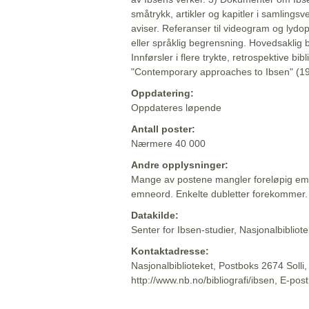
småtrykk, artikler og kapitler i samlingsv
aviser. Referanser til videogram og lydop
eller språklig begrensning. Hovedsaklig 
Innførsler i flere trykte, retrospektive bib
"Contemporary approaches to Ibsen" (19
Oppdatering:
Oppdateres løpende
Antall poster:
Nærmere 40 000
Andre opplysninger:
Mange av postene mangler foreløpig emn
emneord. Enkelte dubletter forekommer.
Datakilde:
Senter for Ibsen-studier, Nasjonalbiblio
Kontaktadresse:
Nasjonalbiblioteket, Postboks 2674 Solli
http://www.nb.no/bibliografi/ibsen, E-pos
Beskrivelsen sist oppdatert: 2022-06-20