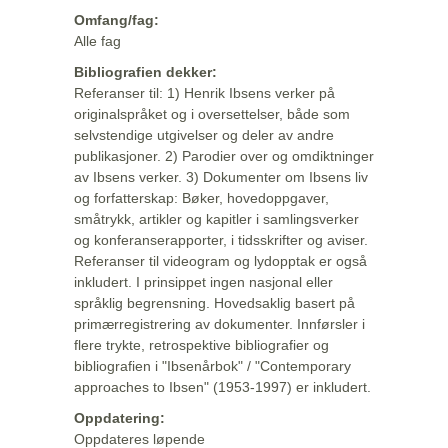
Omfang/fag:
Alle fag
Bibliografien dekker:
Referanser til: 1) Henrik Ibsens verker på
originalspråket og i oversettelser, både som
selvstendige utgivelser og deler av andre
publikasjoner. 2) Parodier over og omdiktninger
av Ibsens verker. 3) Dokumenter om Ibsens liv
og forfatterskap: Bøker, hovedoppgaver,
småtrykk, artikler og kapitler i samlingsverker
og konferanserapporter, i tidsskrifter og aviser.
Referanser til videogram og lydopptak er også
inkludert. I prinsippet ingen nasjonal eller
språklig begrensning. Hovedsaklig basert på
primærregistrering av dokumenter. Innførsler i
flere trykte, retrospektive bibliografier og
bibliografien i "Ibsenårbok" / "Contemporary
approaches to Ibsen" (1953-1997) er inkludert.
Oppdatering:
Oppdateres løpende