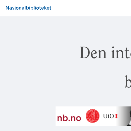
Den int
b