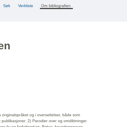
Søk
Verkliste
Om bibliografien
ien
å originalspråket og i oversettelser, både som
e publikasjoner. 2) Parodier over og omdiktninger
ns liv og forfatterskap: Bøker, hovedoppgaver,