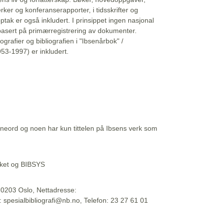
erker og konferanserapporter, i tidsskrifter og
ptak er også inkludert. I prinsippet ingen nasjonal
basert på primærregistrering av dokumenter.
liografier og bibliografien i "Ibsenårbok" /
53-1997) er inkludert.
eord og noen har kun tittelen på Ibsens verk som
teket og BIBSYS
, 0203 Oslo, Nettadresse:
t: spesialbibliografi@nb.no, Telefon: 23 27 61 01
 09:45:34