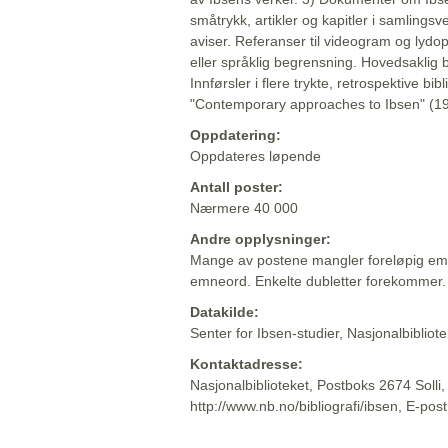
småtrykk, artikler og kapitler i samlingsv
aviser. Referanser til videogram og lydop
eller språklig begrensning. Hovedsaklig 
Innførsler i flere trykte, retrospektive bib
"Contemporary approaches to Ibsen" (19
Oppdatering:
Oppdateres løpende
Antall poster:
Nærmere 40 000
Andre opplysninger:
Mange av postene mangler foreløpig emn
emneord. Enkelte dubletter forekommer.
Datakilde:
Senter for Ibsen-studier, Nasjonalbiblio
Kontaktadresse:
Nasjonalbiblioteket, Postboks 2674 Solli
http://www.nb.no/bibliografi/ibsen, E-pos
Beskrivelsen sist oppdatert: 2022-06-20