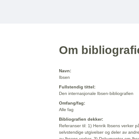
Om bibliograf
Navn:
Ibsen
Fullstendig tittel:
Den internasjonale Ibsen-bibliografien
Omfang/fag:
Alle fag
Bibliografien dekker:
Referanser til: 1) Henrik Ibsens verker p
selvstendige utgivelser og deler av andr
av Ibsens verker. 3) Dokumenter om Ibse