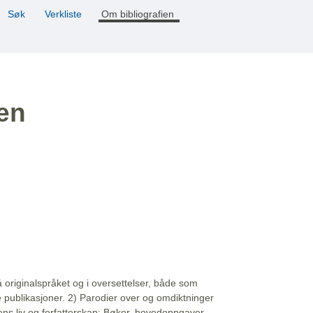
Søk
Verkliste
Om bibliografien
ien
å originalspråket og i oversettelser, både som
e publikasjoner. 2) Parodier over og omdiktninger
ns liv og forfatterskap: Bøker, hovedoppgaver,