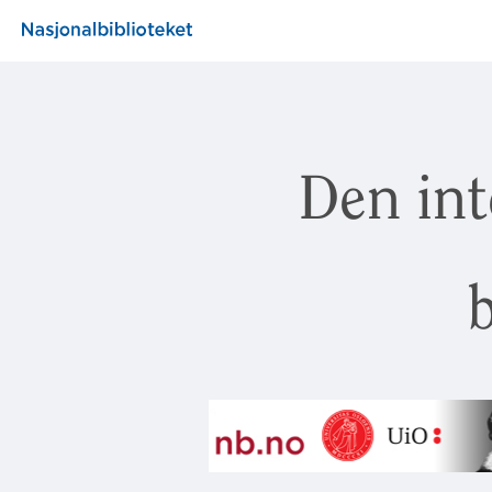
Den int
b