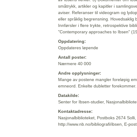
småtrykk, artikler og kapitler i samlingsv
aviser. Referanser til videogram og lydop
eller språklig begrensning. Hovedsaklig 
Innførsler i flere trykte, retrospektive bib
"Contemporary approaches to Ibsen" (19
Oppdatering:
Oppdateres løpende
Antall poster:
Nærmere 40 000
Andre opplysninger:
Mange av postene mangler foreløpig emn
emneord. Enkelte dubletter forekommer.
Datakilde:
Senter for Ibsen-studier, Nasjonalbiblio
Kontaktadresse:
Nasjonalbiblioteket, Postboks 2674 Solli
http://www.nb.no/bibliografi/ibsen, E-pos
Beskrivelsen sist oppdatert: 2022-06-20