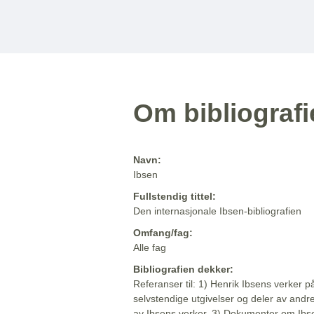
Om bibliograf
Navn:
Ibsen
Fullstendig tittel:
Den internasjonale Ibsen-bibliografien
Omfang/fag:
Alle fag
Bibliografien dekker:
Referanser til: 1) Henrik Ibsens verker p
selvstendige utgivelser og deler av andr
av Ibsens verker. 3) Dokumenter om Ibse