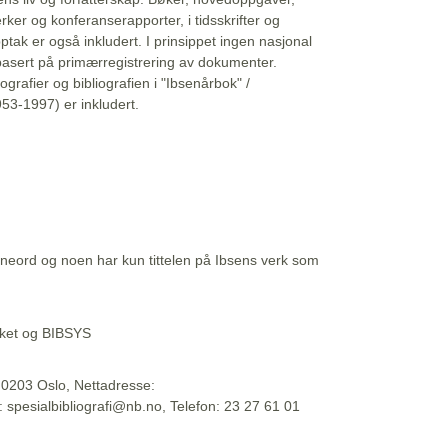
erker og konferanserapporter, i tidsskrifter og
ptak er også inkludert. I prinsippet ingen nasjonal
basert på primærregistrering av dokumenter.
liografier og bibliografien i "Ibsenårbok" /
53-1997) er inkludert.
eord og noen har kun tittelen på Ibsens verk som
teket og BIBSYS
, 0203 Oslo, Nettadresse:
t: spesialbibliografi@nb.no, Telefon: 23 27 61 01
 09:45:34