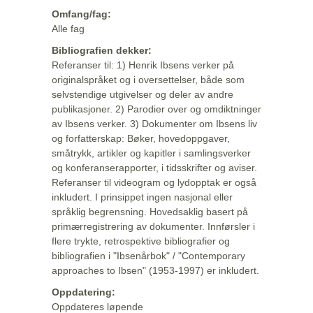
Omfang/fag:
Alle fag
Bibliografien dekker:
Referanser til: 1) Henrik Ibsens verker på
originalspråket og i oversettelser, både som
selvstendige utgivelser og deler av andre
publikasjoner. 2) Parodier over og omdiktninger
av Ibsens verker. 3) Dokumenter om Ibsens liv
og forfatterskap: Bøker, hovedoppgaver,
småtrykk, artikler og kapitler i samlingsverker
og konferanserapporter, i tidsskrifter og aviser.
Referanser til videogram og lydopptak er også
inkludert. I prinsippet ingen nasjonal eller
språklig begrensning. Hovedsaklig basert på
primærregistrering av dokumenter. Innførsler i
flere trykte, retrospektive bibliografier og
bibliografien i "Ibsenårbok" / "Contemporary
approaches to Ibsen" (1953-1997) er inkludert.
Oppdatering:
Oppdateres løpende