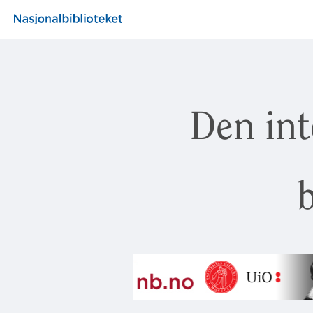
Den int
b