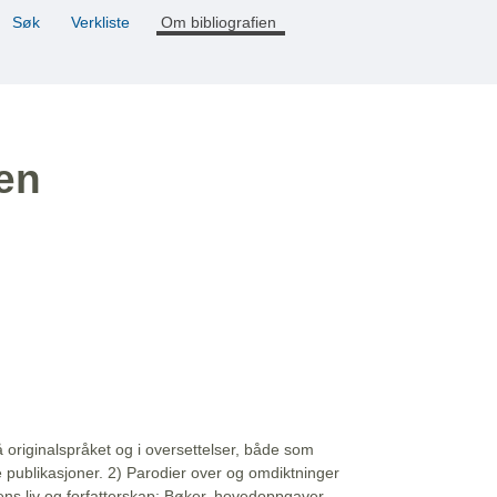
Søk
Verkliste
Om bibliografien
ien
å originalspråket og i oversettelser, både som
e publikasjoner. 2) Parodier over og omdiktninger
ns liv og forfatterskap: Bøker, hovedoppgaver,