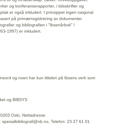
erker og konferanserapporter, i tidsskrifter og
ptak er også inkludert. I prinsippet ingen nasjonal
basert på primærregistrering av dokumenter.
liografier og bibliografien i "Ibsenårbok" /
53-1997) er inkludert.
eord og noen har kun tittelen på Ibsens verk som
teket og BIBSYS
, 0203 Oslo, Nettadresse:
t: spesialbibliografi@nb.no, Telefon: 23 27 61 01
 09:45:34