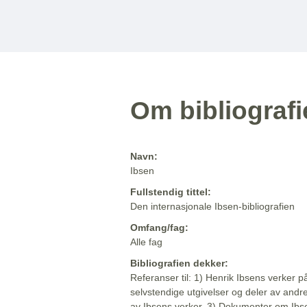
Om bibliograf
Navn:
Ibsen
Fullstendig tittel:
Den internasjonale Ibsen-bibliografien
Omfang/fag:
Alle fag
Bibliografien dekker:
Referanser til: 1) Henrik Ibsens verker p
selvstendige utgivelser og deler av andr
av Ibsens verker. 3) Dokumenter om Ibse