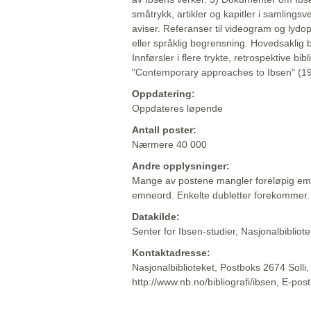
småtrykk, artikler og kapitler i samlingsv
aviser. Referanser til videogram og lydop
eller språklig begrensning. Hovedsaklig 
Innførsler i flere trykte, retrospektive bib
"Contemporary approaches to Ibsen" (19
Oppdatering:
Oppdateres løpende
Antall poster:
Nærmere 40 000
Andre opplysninger:
Mange av postene mangler foreløpig emn
emneord. Enkelte dubletter forekommer.
Datakilde:
Senter for Ibsen-studier, Nasjonalbiblio
Kontaktadresse:
Nasjonalbiblioteket, Postboks 2674 Solli
http://www.nb.no/bibliografi/ibsen, E-pos
Beskrivelsen sist oppdatert: 2022-06-20