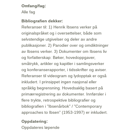
Omfang/fag:
Alle fag
Bibliografien dekker:
Referanser til: 1) Henrik Ibsens verker på
originalspråket og i oversettelser, både som
selvstendige utgivelser og deler av andre
publikasjoner. 2) Parodier over og omdiktninger
av Ibsens verker. 3) Dokumenter om Ibsens liv
og forfatterskap: Bøker, hovedoppgaver,
småtrykk, artikler og kapitler i samlingsverker
og konferanserapporter, i tidsskrifter og aviser.
Referanser til videogram og lydopptak er også
inkludert. I prinsippet ingen nasjonal eller
språklig begrensning. Hovedsaklig basert på
primærregistrering av dokumenter. Innførsler i
flere trykte, retrospektive bibliografier og
bibliografien i "Ibsenårbok" / "Contemporary
approaches to Ibsen" (1953-1997) er inkludert.
Oppdatering:
Oppdateres løpende