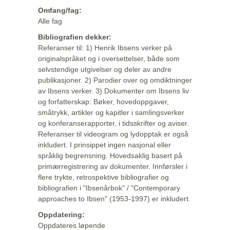
Omfang/fag:
Alle fag
Bibliografien dekker:
Referanser til: 1) Henrik Ibsens verker på
originalspråket og i oversettelser, både som
selvstendige utgivelser og deler av andre
publikasjoner. 2) Parodier over og omdiktninger
av Ibsens verker. 3) Dokumenter om Ibsens liv
og forfatterskap: Bøker, hovedoppgaver,
småtrykk, artikler og kapitler i samlingsverker
og konferanserapporter, i tidsskrifter og aviser.
Referanser til videogram og lydopptak er også
inkludert. I prinsippet ingen nasjonal eller
språklig begrensning. Hovedsaklig basert på
primærregistrering av dokumenter. Innførsler i
flere trykte, retrospektive bibliografier og
bibliografien i "Ibsenårbok" / "Contemporary
approaches to Ibsen" (1953-1997) er inkludert.
Oppdatering:
Oppdateres løpende