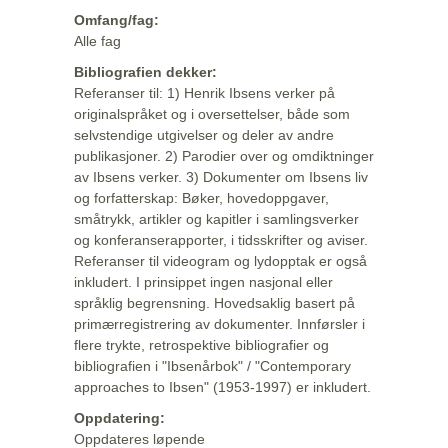
Omfang/fag:
Alle fag
Bibliografien dekker:
Referanser til: 1) Henrik Ibsens verker på
originalspråket og i oversettelser, både som
selvstendige utgivelser og deler av andre
publikasjoner. 2) Parodier over og omdiktninger
av Ibsens verker. 3) Dokumenter om Ibsens liv
og forfatterskap: Bøker, hovedoppgaver,
småtrykk, artikler og kapitler i samlingsverker
og konferanserapporter, i tidsskrifter og aviser.
Referanser til videogram og lydopptak er også
inkludert. I prinsippet ingen nasjonal eller
språklig begrensning. Hovedsaklig basert på
primærregistrering av dokumenter. Innførsler i
flere trykte, retrospektive bibliografier og
bibliografien i "Ibsenårbok" / "Contemporary
approaches to Ibsen" (1953-1997) er inkludert.
Oppdatering:
Oppdateres løpende