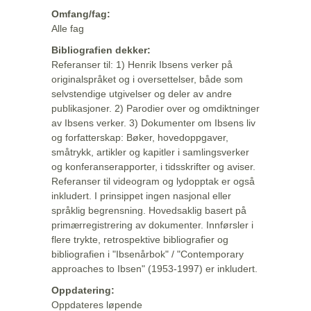
Omfang/fag:
Alle fag
Bibliografien dekker:
Referanser til: 1) Henrik Ibsens verker på
originalspråket og i oversettelser, både som
selvstendige utgivelser og deler av andre
publikasjoner. 2) Parodier over og omdiktninger
av Ibsens verker. 3) Dokumenter om Ibsens liv
og forfatterskap: Bøker, hovedoppgaver,
småtrykk, artikler og kapitler i samlingsverker
og konferanserapporter, i tidsskrifter og aviser.
Referanser til videogram og lydopptak er også
inkludert. I prinsippet ingen nasjonal eller
språklig begrensning. Hovedsaklig basert på
primærregistrering av dokumenter. Innførsler i
flere trykte, retrospektive bibliografier og
bibliografien i "Ibsenårbok" / "Contemporary
approaches to Ibsen" (1953-1997) er inkludert.
Oppdatering:
Oppdateres løpende