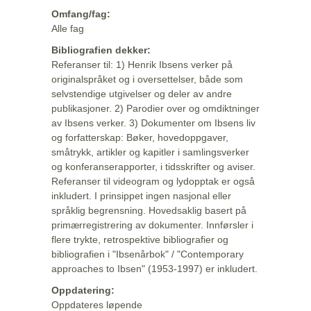
Omfang/fag:
Alle fag
Bibliografien dekker:
Referanser til: 1) Henrik Ibsens verker på
originalspråket og i oversettelser, både som
selvstendige utgivelser og deler av andre
publikasjoner. 2) Parodier over og omdiktninger
av Ibsens verker. 3) Dokumenter om Ibsens liv
og forfatterskap: Bøker, hovedoppgaver,
småtrykk, artikler og kapitler i samlingsverker
og konferanserapporter, i tidsskrifter og aviser.
Referanser til videogram og lydopptak er også
inkludert. I prinsippet ingen nasjonal eller
språklig begrensning. Hovedsaklig basert på
primærregistrering av dokumenter. Innførsler i
flere trykte, retrospektive bibliografier og
bibliografien i "Ibsenårbok" / "Contemporary
approaches to Ibsen" (1953-1997) er inkludert.
Oppdatering:
Oppdateres løpende