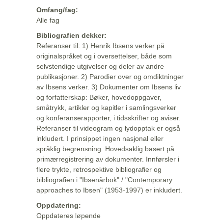
Omfang/fag:
Alle fag
Bibliografien dekker:
Referanser til: 1) Henrik Ibsens verker på
originalspråket og i oversettelser, både som
selvstendige utgivelser og deler av andre
publikasjoner. 2) Parodier over og omdiktninger
av Ibsens verker. 3) Dokumenter om Ibsens liv
og forfatterskap: Bøker, hovedoppgaver,
småtrykk, artikler og kapitler i samlingsverker
og konferanserapporter, i tidsskrifter og aviser.
Referanser til videogram og lydopptak er også
inkludert. I prinsippet ingen nasjonal eller
språklig begrensning. Hovedsaklig basert på
primærregistrering av dokumenter. Innførsler i
flere trykte, retrospektive bibliografier og
bibliografien i "Ibsenårbok" / "Contemporary
approaches to Ibsen" (1953-1997) er inkludert.
Oppdatering:
Oppdateres løpende