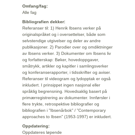
Omfang/fag:
Alle fag
Bibliografien dekker:
Referanser til: 1) Henrik Ibsens verker på
originalspråket og i oversettelser, både som
selvstendige utgivelser og deler av andre
publikasjoner. 2) Parodier over og omdiktninger
av Ibsens verker. 3) Dokumenter om Ibsens liv
og forfatterskap: Bøker, hovedoppgaver,
småtrykk, artikler og kapitler i samlingsverker
og konferanserapporter, i tidsskrifter og aviser.
Referanser til videogram og lydopptak er også
inkludert. I prinsippet ingen nasjonal eller
språklig begrensning. Hovedsaklig basert på
primærregistrering av dokumenter. Innførsler i
flere trykte, retrospektive bibliografier og
bibliografien i "Ibsenårbok" / "Contemporary
approaches to Ibsen" (1953-1997) er inkludert.
Oppdatering:
Oppdateres løpende