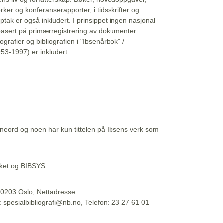
erker og konferanserapporter, i tidsskrifter og
ptak er også inkludert. I prinsippet ingen nasjonal
basert på primærregistrering av dokumenter.
liografier og bibliografien i "Ibsenårbok" /
53-1997) er inkludert.
eord og noen har kun tittelen på Ibsens verk som
teket og BIBSYS
, 0203 Oslo, Nettadresse:
t: spesialbibliografi@nb.no, Telefon: 23 27 61 01
 09:45:34