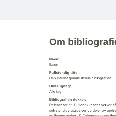
Om bibliograf
Navn:
Ibsen
Fullstendig tittel:
Den internasjonale Ibsen-bibliografien
Omfang/fag:
Alle fag
Bibliografien dekker:
Referanser til: 1) Henrik Ibsens verker p
selvstendige utgivelser og deler av andr
av Ibsens verker. 3) Dokumenter om Ibse