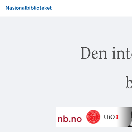
Den int
b