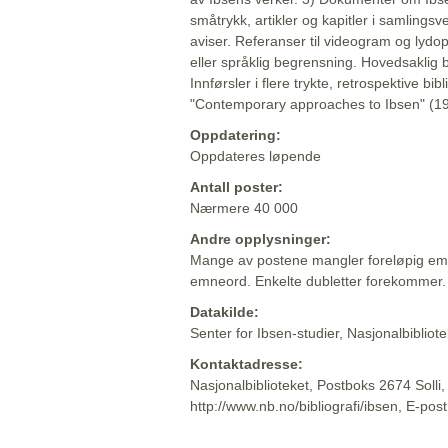
småtrykk, artikler og kapitler i samlingsv
aviser. Referanser til videogram og lydop
eller språklig begrensning. Hovedsaklig 
Innførsler i flere trykte, retrospektive bib
"Contemporary approaches to Ibsen" (19
Oppdatering:
Oppdateres løpende
Antall poster:
Nærmere 40 000
Andre opplysninger:
Mange av postene mangler foreløpig emn
emneord. Enkelte dubletter forekommer.
Datakilde:
Senter for Ibsen-studier, Nasjonalbiblio
Kontaktadresse:
Nasjonalbiblioteket, Postboks 2674 Solli
http://www.nb.no/bibliografi/ibsen, E-pos
Beskrivelsen sist oppdatert: 2022-06-20