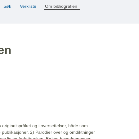
Søk
Verkliste
Om bibliografien
ien
å originalspråket og i oversettelser, både som
e publikasjoner. 2) Parodier over og omdiktninger
ns liv og forfatterskap: Bøker, hovedoppgaver,