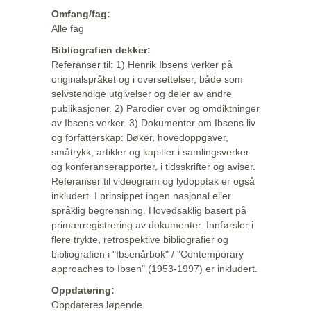
Omfang/fag:
Alle fag
Bibliografien dekker:
Referanser til: 1) Henrik Ibsens verker på
originalspråket og i oversettelser, både som
selvstendige utgivelser og deler av andre
publikasjoner. 2) Parodier over og omdiktninger
av Ibsens verker. 3) Dokumenter om Ibsens liv
og forfatterskap: Bøker, hovedoppgaver,
småtrykk, artikler og kapitler i samlingsverker
og konferanserapporter, i tidsskrifter og aviser.
Referanser til videogram og lydopptak er også
inkludert. I prinsippet ingen nasjonal eller
språklig begrensning. Hovedsaklig basert på
primærregistrering av dokumenter. Innførsler i
flere trykte, retrospektive bibliografier og
bibliografien i "Ibsenårbok" / "Contemporary
approaches to Ibsen" (1953-1997) er inkludert.
Oppdatering:
Oppdateres løpende